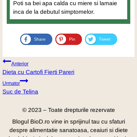
Poti sa bei apa calda cu miere si lamaie
inca de la debutul simptomelor.
Share
Pin
Tweet
Navigare
Anterior
în
Dieta cu Cartofi Fierti Pareri
articole
Urmator
Suc de Telina
© 2023 – Toate drepturile rezervate
Blogul BioD.ro vine in sprijinul tau cu sfaturi
despre alimentatie sanatoasa, ceaiuri si diete